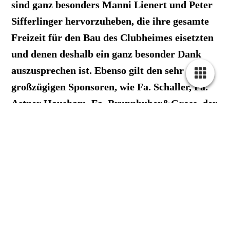
sind ganz besonders Manni Lienert und Peter
Sifferlinger hervorzuheben, die ihre gesamte
Freizeit für den Bau des Clubheimes eisetzten
und denen deshalb ein ganz besonder Dank
auszusprechen ist. Ebenso gilt den sehr
großzügigen Sponsoren, wie Fa. Schaller, Fa.
Astner Hausham, Fa. Brunnhuber&Gross, der
Gemeinde Fischbachau und nicht zuletzt der
Kreissparkasse Miesbach ein besonderer
Dank, die den Club mit sehr großzügigen
Spenden unterstützt hatten und den Bau erst
ermöglichten.